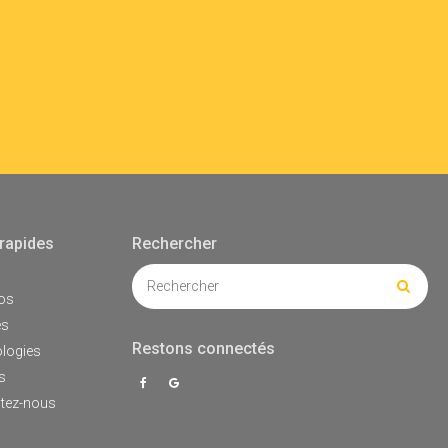
 rapides
Rechercher
Rechercher
l
Reche
os
es
Restons connectés
logies
s
tez-nous