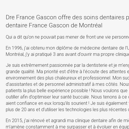
Dre France Gascon offre des soins dentaires pr
dentaire France Gascon de Montréal
Qui a dit qu’on ne pouvait pas mener de front une vie personn
En 1996, j’ai obtenu mon diplôme de médecine dentaire de l’Un
Montréal, j’y ai pratiqué 3 ans avant d’ouvrir ma propre cliniqu
Je suis extrêmement passionnée par la dentisterie et je m’en
grande qualité. Ma priorité est d’être à l’écoute des attentes 
environnement des plus chaleureux et professionnel. Mon suc
d’assistantes et de personnel administratif à mes côtés. Nous
patients la plus belle expérience possible ! Nous voulons que
outiller afin d’optimiser leur santé buccale. Nous tenons à ce q
aient confiance en eux lorsqu’ils sourient ! Je suis également
plus de 20 ans et d’utiliser les technologies les plus récente
En 2015, j’ai rénové et agrandi ma clinique dentaire afin de m
m’amène constamment à me surpasser et à évoluer en équipe 