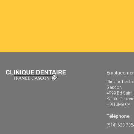
Emplacemen
Clinique Denta
Gascon
4999 Bd Saint
Sainte-Genevi
H9H 3M8
CA
Téléphone
(514) 620-708