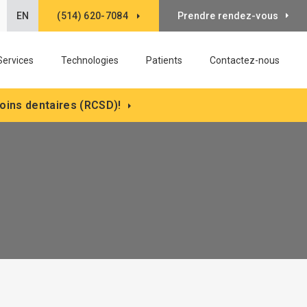
EN
(514) 620-7084
uvrir le champ de recherche
Prendre rendez-vous
Services
Technologies
Patients
Contactez-nous
oins dentaires (RCSD)!