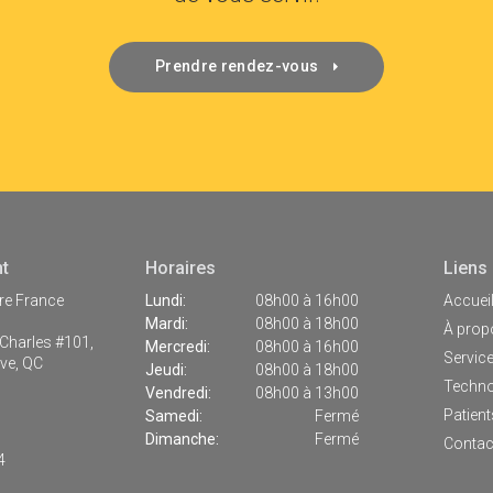
Prendre rendez-vous
t
Horaires
Liens
ire France
Lundi:
08h00 à 16h00
Accuei
Mardi:
08h00 à 18h00
À prop
-Charles #101
Mercredi:
08h00 à 16h00
Servic
ève
QC
Jeudi:
08h00 à 18h00
Techno
Vendredi:
08h00 à 13h00
Patient
Samedi:
Fermé
Dimanche:
Fermé
Contac
4