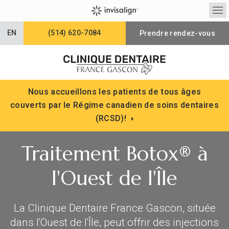
Ouv
EN
(514) 620-7084
Prendre rendez-vous
Nous accueillons les patients de tous âges
couverts par le Régime canadien de soins dentaires
(RCSD)!
Traitement Botox® à
l'Ouest de l'Île
La Clinique Dentaire France Gascon, située
dans l'Ouest de l'Île, peut offrir des injections