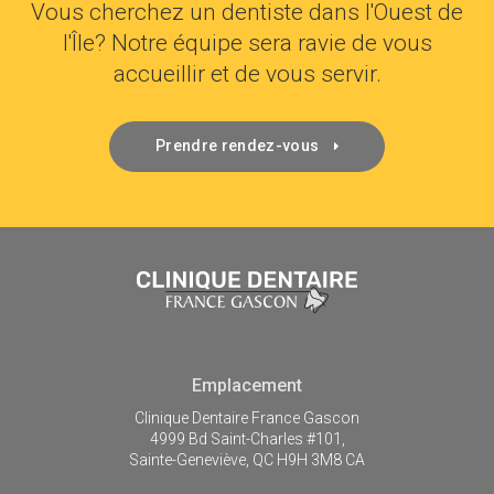
Vous cherchez un dentiste dans l'Ouest de
l'Île? Notre équipe sera ravie de vous
accueillir et de vous servir.
Prendre rendez-vous
Emplacement
Clinique Dentaire France Gascon
4999 Bd Saint-Charles #101
Sainte-Geneviève
QC
H9H 3M8
CA