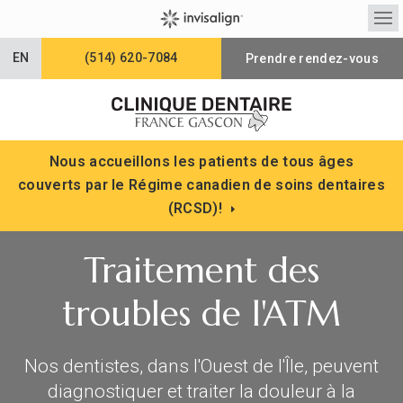
Ouv
EN
(514) 620-7084
Prendre rendez-vous
Nous accueillons les patients de tous âges
couverts par le Régime canadien de soins dentaires
(RCSD)!
Traitement des
troubles de l'ATM
Nos dentistes, dans l'Ouest de l'Île, peuvent
diagnostiquer et traiter la douleur à la