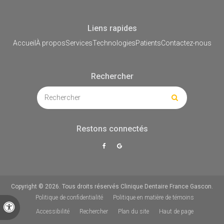
Liens rapides
Accueil
À propos
Services
Technologies
Patients
Contactez-nous
Rechercher
Rechercher
Rechercher
Restons connectés
Copyright © 2026. Tous droits réservés
Clinique Dentaire France Gascon
.
Politique de confidentialité
Politique en matière de témoins
Version accessible
Accessibilité
Rechercher
Plan du site
Haut de page